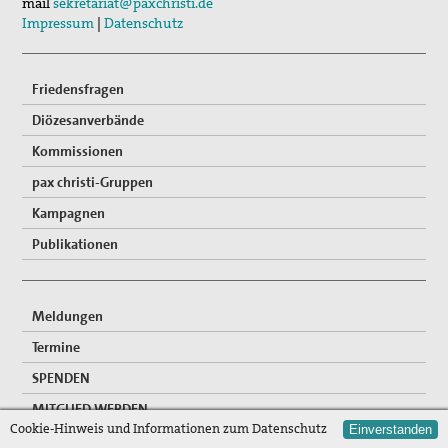
mail
sekretariat@paxchristi.de
Ökumenische Aktion Wanderfriedenskerze
Impressum
|
Datenschutz
Friedensfragen
Diözesanverbände
Kommissionen
pax christi-Gruppen
Kampagnen
Publikationen
Meldungen
Termine
SPENDEN
MITGLIED WERDEN
Cookie-Hinweis und Informationen zum Datenschutz
Einverstanden
FREIWILLIGENDIENSTE