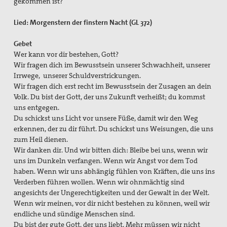
gekommen ist?
Lied: Morgenstern der finstern Nacht (GL 372)
Gebet
Wer kann vor dir bestehen, Gott?
Wir fragen dich im Bewusstsein unserer Schwachheit, unserer
Irrwege, unserer Schuldverstrickungen.
Wir fragen dich erst recht im Bewusstsein der Zusagen an dein
Volk. Du bist der Gott, der uns Zukunft verheißt; du kommst
uns entgegen.
Du schickst uns Licht vor unsere Füße, damit wir den Weg
erkennen, der zu dir führt. Du schickst uns Weisungen, die uns
zum Heil dienen.
Wir danken dir. Und wir bitten dich: Bleibe bei uns, wenn wir
uns im Dunkeln verfangen. Wenn wir Angst vor dem Tod
haben. Wenn wir uns abhängig fühlen von Kräften, die uns ins
Verderben führen wollen. Wenn wir ohnmächtig sind
angesichts der Ungerechtigkeiten und der Gewalt in der Welt.
Wenn wir meinen, vor dir nicht bestehen zu können, weil wir
endliche und sündige Menschen sind.
Du bist der gute Gott, der uns liebt. Mehr müssen wir nicht