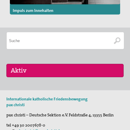
Impuls zum Innehalten
11. Sep 2026
Internationale katholische Friedensbewegung
Friedensradwege 2026 in Schweinfurt
pax christi
08. Nov 2026
pax christi – Deutsche Sektion e.V.
Feldstraße 4
,
13355
Berlin
Ökumenische FriedensDekade
tel
+49 30 2007678-0
01. Aug 2026