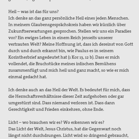
Heil – was ist das für uns?
Ich denke an das ganz persönliche Heil eines jeden Menschen.
In meinem Glaubensgesprächskreis haben wir kürzlich über
Zukunftserwartungen gesprochen. Stellen wir uns ein Paradies
vor? Ein ewiges Leben in einem Reich jenseits unserer
vertrauten Welt? Meine Hoffnung ist, dass ich dereinst von Gott
durch und durch erkannt bin, wie Paulus es in seinem
Korintherbrief angedeutet hat (1 Kor 13, 12 b). Dass er mich
vollendet, die Bruchstücke meines irdischen Bemühens
zusammenfügt und mich heil und ganz macht, so wie er mich
einmal gedacht hat.
Ich denke auch an das Heil der Welt. Es bedeutet für mich, dass
die Herrschaftsverhältnisse dieser Zeit aufgehoben oder gar
umgestürzt sind. Dass niemand verloren ist. Dass dann
Gerechtigkeit und Frieden einkehren, ohne Ende.
Licht – wo brauchen wir es? Wo erkennen wir es?
Das Licht der Welt, Jesus Christus, hat die Gegenwart noch
längst nicht durchdrungen. Licht wird so dringend gebraucht,