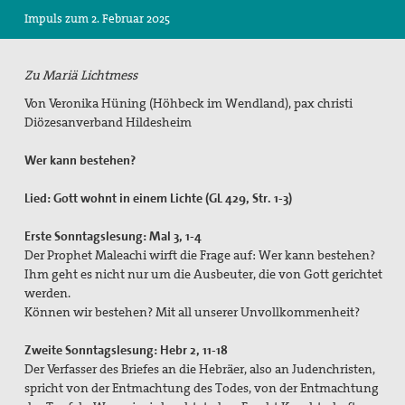
Impuls zum 2. Februar 2025
Suche
Zu Mariä Lichtmess
Von Veronika Hüning (Höhbeck im Wendland), pax christi
Diözesanverband Hildesheim
Wer kann bestehen?
Lied: Gott wohnt in einem Lichte (GL 429, Str. 1-3)
Erste Sonntagslesung: Mal 3, 1-4
Der Prophet Maleachi wirft die Frage auf: Wer kann bestehen?
Ihm geht es nicht nur um die Ausbeuter, die von Gott gerichtet
werden.
Können wir bestehen? Mit all unserer Unvollkommenheit?
Zweite Sonntagslesung: Hebr 2, 11-18
Der Verfasser des Briefes an die Hebräer, also an Judenchristen,
spricht von der Entmachtung des Todes, von der Entmachtung