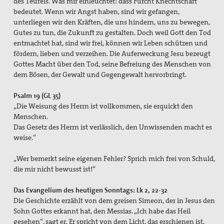
des Teufels. Was mir einleuchtet: dass Furcht Knechtschaft
bedeutet. Wenn wir Angst haben, sind wir gefangen,
unterliegen wir den Kräften, die uns hindern, uns zu bewegen,
Gutes zu tun, die Zukunft zu gestalten. Doch weil Gott den Tod
entmachtet hat, sind wir frei, können wir Leben schützen und
fördern, lieben und verzeihen. Die Auferweckung Jesu bezeugt
Gottes Macht über den Tod, seine Befreiung des Menschen von
dem Bösen, der Gewalt und Gegengewalt hervorbringt.
Psalm 19 (GL 35)
„Die Weisung des Herrn ist vollkommen, sie erquickt den
Menschen.
Das Gesetz des Herrn ist verlässlich, den Unwissenden macht es
weise.“
„Wer bemerkt seine eigenen Fehler? Sprich mich frei von Schuld,
die mir nicht bewusst ist!“
Das Evangelium des heutigen Sonntags: Lk 2, 22-32
Die Geschichte erzählt von dem greisen Simeon, der in Jesus den
Sohn Gottes erkannt hat, den Messias. „Ich habe das Heil
gesehen“, sagt er. Er spricht von dem Licht, das erschienen ist.