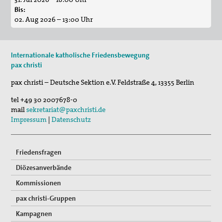
Bis:
08. Nov 2026
02. Aug 2026 – 13:00 Uhr
Ökumenische FriedensDekade
01. Aug 2026
Ökumenische Aktion Wanderfriedenskerze
Internationale katholische Friedensbewegung
pax christi
pax christi – Deutsche Sektion e.V.
Feldstraße 4
,
13355
Berlin
tel
+49 30 2007678-0
mail
sekretariat@paxchristi.de
Impressum
|
Datenschutz
Friedensfragen
Diözesanverbände
Kommissionen
pax christi-Gruppen
Kampagnen